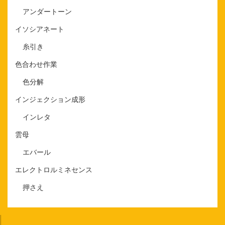
アンダートーン
イソシアネート
糸引き
色合わせ作業
色分解
インジェクション成形
インレタ
雲母
エバール
エレクトロルミネセンス
押さえ