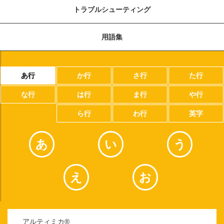
トラブルシューティング
用語集
あ行
か行
さ行
た行
な行
は行
ま行
や行
ら行
わ行
英字
あ
い
う
え
お
アルティミカ®