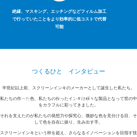
絶縁、マスキング、エッチングなどフィルム加工
表面保護（耐スクラッチ・耐擦傷性）、機能性
で行っていたことをより効率的に低コストで代替
（抗菌・防曇・粘着・再剥離・滑り止め）、
AG（偏光板）などの多機能技術
可能
UV
導電
レジスト
つくるひと インタビュー
半世紀以上前、スクリーンインキのメーカーとして誕生した私たち。
コーティング
分散
調色
私たちの作った色、私たちの作ったインキは様々な製品となって世の中
塗装
色合わせ
をカラフルに彩ってきました。
それを支えたのが私たちの発想力や探究心、微妙な色を見分ける目、そ
して色を自在に操り、生み出す手。
スクリーンインキという枠を超え、さらなるイノベーションを目指す技