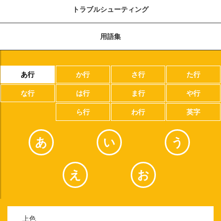
トラブルシューティング
用語集
あ行
か行
さ行
た行
な行
は行
ま行
や行
ら行
わ行
英字
あ
い
う
え
お
上色