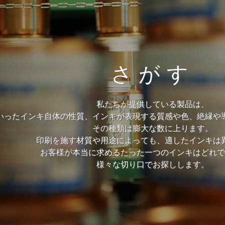
さがす
私たちが提供している製品は、
いったインキ自体の性質、インキが表現する質感や色、絶縁や
その種類は膨大な数に上ります。
印刷を施す材質や用途によっても、適したインキは
お客様が本当に求めるたった一つのインキはどれで
様々な切り口でお探しします。