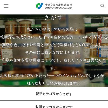
さがす
私たちが提供している製品は、
乾燥方法や成分といったインキ自体の性質、インキが表現する
質感や色、絶縁や導電といった特殊機能などの違いにより、
その種類は膨大な数に上ります。
印刷を施す材質や用途によっても、適したインキは異なりま
す。
お客様が本当に求めるたった一つのインキはどれでしょうか。
様々な切り口でお探しします。
製品カテゴリからさがす
材質カテゴリからさがす