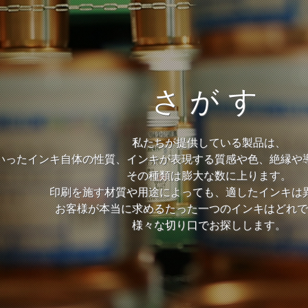
さがす
私たちが提供している製品は、
いったインキ自体の性質、インキが表現する質感や色、絶縁や
その種類は膨大な数に上ります。
印刷を施す材質や用途によっても、適したインキは
お客様が本当に求めるたった一つのインキはどれで
様々な切り口でお探しします。