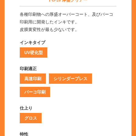
FG-20 厚盛クリアー
各種印刷物への厚盛オーバーコート、及びバーコ
印刷用に開発したインキです。
皮膜黄変性が最も少ないです。
インキタイプ
UV硬化型
印刷適正
高速印刷
シリンダープレス
バーコ印刷
仕上り
グロス
特性