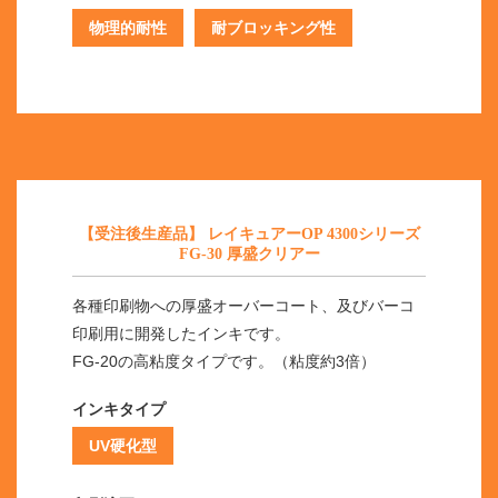
物理的耐性
耐ブロッキング性
【受注後生産品】 レイキュアーOP 4300シリーズ
FG-30 厚盛クリアー
各種印刷物への厚盛オーバーコート、及びバーコ
印刷用に開発したインキです。
FG-20の高粘度タイプです。（粘度約3倍）
インキタイプ
UV硬化型