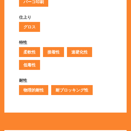
バーコ印刷
仕上り
グロス
特性
柔軟性
接着性
速硬化性
低毒性
耐性
物理的耐性
耐ブロッキング性