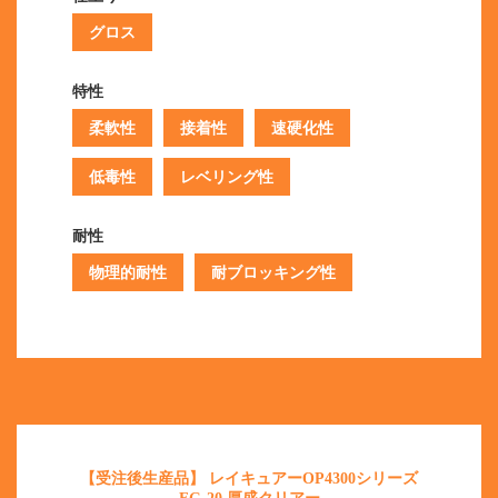
グロス
特性
柔軟性
接着性
速硬化性
低毒性
レベリング性
耐性
物理的耐性
耐ブロッキング性
【受注後生産品】 レイキュアーOP4300シリーズ