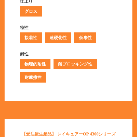
仕上り
グロス
特性
接着性
速硬化性
低毒性
耐性
物理的耐性
耐ブロッキング性
耐摩擦性
【受注後生産品】 レイキュアーOP 4300シリーズ