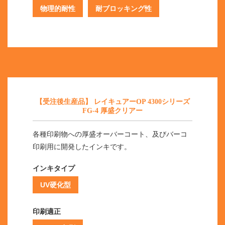
物理的耐性
耐ブロッキング性
【受注後生産品】 レイキュアーOP 4300シリーズ
FG-4 厚盛クリアー
各種印刷物への厚盛オーバーコート、及びバーコ
印刷用に開発したインキです。
インキタイプ
UV硬化型
印刷適正