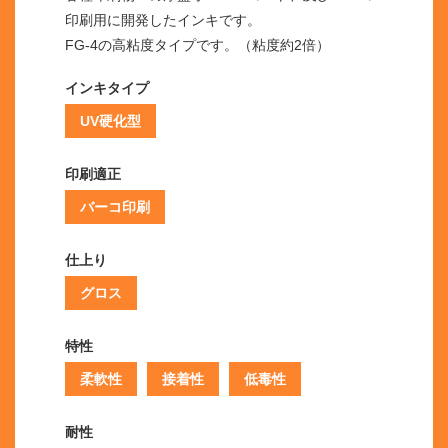
印刷用に開発したインキです。
FG-4の高粘度タイプです。（粘度約2倍）
インキタイプ
UV硬化型
印刷適正
バーコ印刷
仕上り
グロス
特性
柔軟性
接着性
低毒性
耐性