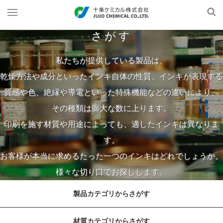
さがす
私たちが提供している製品は、
乾燥方法や成分といったインキ自体の性質、インキが表現する
質感や色、絶縁や導電といった特殊機能などの違いにより、
その種類は膨大な数に上ります。
印刷を施す材質や用途によっても、適したインキは異なりま
す。
お客様が本当に求めるたった一つのインキはどれでしょうか。
様々な切り口でお探しします。
製品カテゴリからさがす
材質カテゴリからさがす