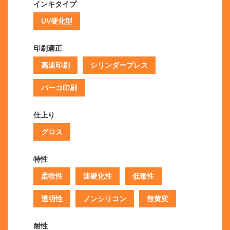
インキタイプ
UV硬化型
印刷適正
高速印刷
シリンダープレス
バーコ印刷
仕上り
グロス
特性
柔軟性
速硬化性
低毒性
透明性
ノンシリコン
無黄変
耐性