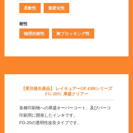
柔軟性
速硬化性
耐性
物理的耐性
耐ブロッキング性
【受注後生産品】 レイキュアーOP 4300シリーズ
FG-20SC 厚盛クリアー
各種印刷物への厚盛オーバーコート、及びバーコ
印刷用に開発したインキです。
FG-20の透明性改良タイプです。