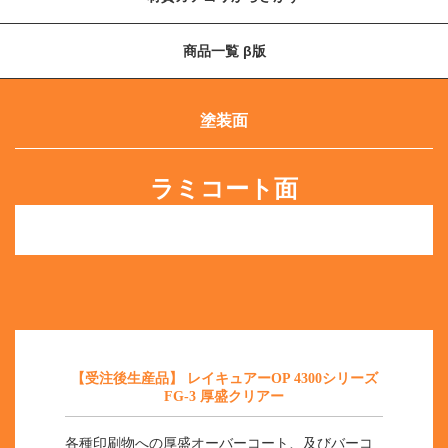
商品一覧 β版
塗装面
ラミコート面
【受注後生産品】 レイキュアーOP 4300シリーズ
FG-3 厚盛クリアー
各種印刷物への厚盛オーバーコート、及びバーコ