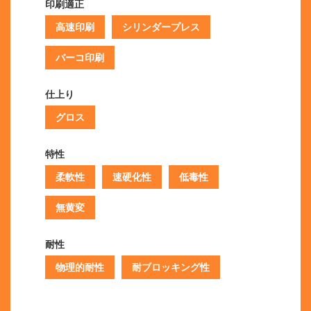
印刷適正
高速印刷
シリンダープレス
バーコ印刷
仕上り
グロス
特性
柔軟性
速硬化性
低毒性
無黄変
耐性
物理的耐性
耐ブロッキング性