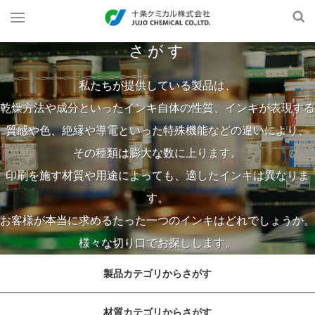
さがす
私たちが提供している製品は、
乾燥方法や成分といったインキ自体の性質、インキが表現する
質感や色、絶縁や導電といった特殊機能などの違いにより、
その種類は膨大な数に上ります。
印刷を施す材質や用途によっても、適したインキは異なりま
す。
お客様が本当に求めるたった一つのインキはどれでしょうか。
様々な切り口でお探しします。
製品カテゴリからさがす
材質カテゴリからさがす