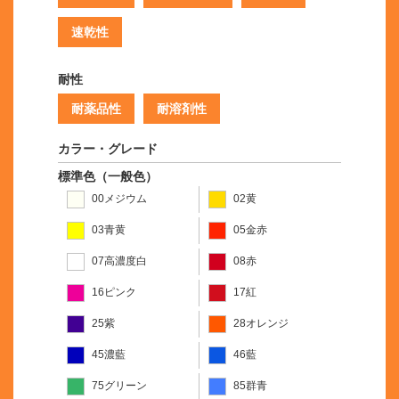
速乾性
耐性
耐薬品性
耐溶剤性
カラー・グレード
標準色（一般色）
00メジウム
02黄
03青黄
05金赤
07高濃度白
08赤
16ピンク
17紅
25紫
28オレンジ
45濃藍
46藍
75グリーン
85群青