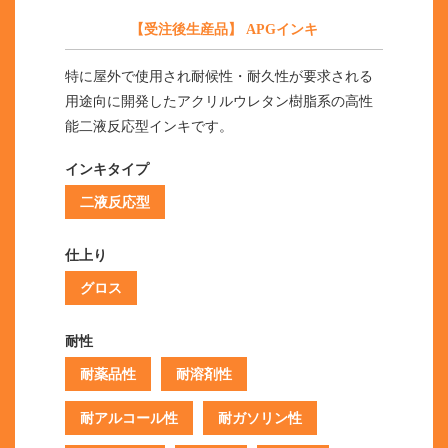
【受注後生産品】 APGインキ
特に屋外で使用され耐候性・耐久性が要求される
用途向に開発したアクリルウレタン樹脂系の高性
能二液反応型インキです。
インキタイプ
二液反応型
仕上り
グロス
耐性
耐薬品性
耐溶剤性
耐アルコール性
耐ガソリン性