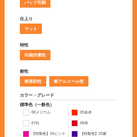
パッド印刷
仕上り
マット
特性
印刷作業性
耐性
耐溶剤性
耐アルコール性
カラー・グレード
標準色（一般色）
00メジウム
05金赤
07白
08赤
【特製色】16ピンク
【特製色】25紫