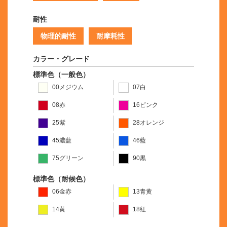
耐性
物理的耐性
耐摩耗性
カラー・グレード
標準色（一般色）
00メジウム
07白
08赤
16ピンク
25紫
28オレンジ
45濃藍
46藍
75グリーン
90黒
標準色（耐候色）
06金赤
13青黄
14黄
18紅