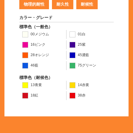
物理的耐性
耐久性
耐候性
カラー・グレード
標準色（一般色）
00メジウム
01白
16ピンク
25紫
28オレンジ
45濃藍
46藍
75グリーン
標準色（耐候色）
13青黄
14赤黄
18紅
38赤