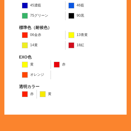
45濃藍
46藍
75グリーン
90黒
標準色（耐候色）
06金赤
13青黄
14黄
18紅
EXO色
黄
赤
オレンジ
透明カラー
赤
黄