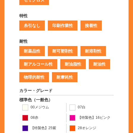
セミグロス
特性
糸引なし
印刷作業性
接着性
耐性
耐薬品性
耐可塑剤性
耐溶剤性
耐アルコール性
耐油脂性
耐油性
物理的耐性
耐摩耗性
カラー・グレード
標準色（一般色）
00メジウム
07白
08赤
【特製色】16ピンク
【特製色】25紫
28オレンジ