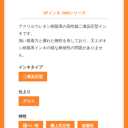
APインキ 2000シリーズ
アクリルウレタン樹脂系の高性能二液反応型イン
キです。
強い接着力と優れた物性を有しており、又エポキ
シ樹脂系インキの様な耐候性の問題がありませ
ん。
インキタイプ
二液反応型
仕上り
グロス
特性
隠ぺい性
機上安定性
接着性