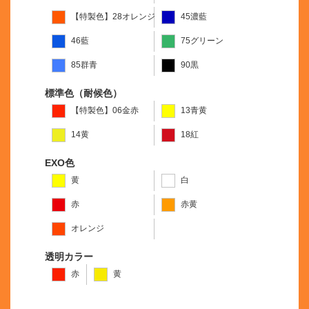
【特製色】28オレンジ
45濃藍
46藍
75グリーン
85群青
90黒
標準色（耐候色）
【特製色】06金赤
13青黄
14黄
18紅
EXO色
黄
白
赤
赤黄
オレンジ
透明カラー
赤
黄