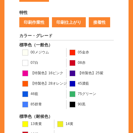
特性
印刷作業性
印刷仕上がり
接着性
カラー・グレード
標準色（一般色）
00メジウム
05金赤
07白
08赤
【特製色】16ピンク
【特製色】25紫
【特製色】28オレンジ
45濃藍
46藍
75グリーン
85群青
90黒
標準色（耐候色）
13青黄
14黄