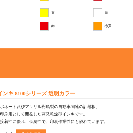
黄
白
赤
赤黄
Pインキ 8100シリーズ 透明カラー
ボネート及びアクリル樹脂製の自動車関連の計器板、
印刷用として開発した蒸発乾燥型インキです。
接着性に優れ、低臭性で、印刷作業性にも優れています。