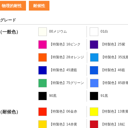
物理的耐性
耐候性
グレード
（一般色）
00メジウム
01白
【特製色】16ピンク
【特製色】25紫
【特製色】28オレンジ
【特製色】35浅
【特製色】45濃藍
【特製色】46藍
【特製色】75グリーン
【特製色】85群
90黒
91黒
（耐候色）
【特製色】06金赤
【特製色】13青
【特製色】14赤黄
【特製色】18紅