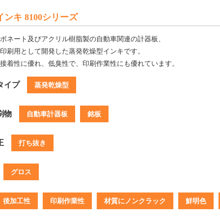
インキ 8100シリーズ
ボネート及びアクリル樹脂製の自動車関連の計器板、
印刷用として開発した蒸発乾燥型インキです。
接着性に優れ、低臭性で、印刷作業性にも優れています。
タイプ
蒸発乾燥型
刷物
自動車計器板
銘板
正
打ち抜き
グロス
後加工性
印刷作業性
材質にノンクラック
鮮明色