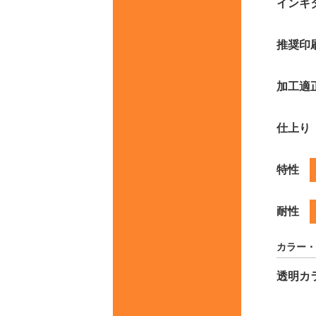
インキ
推奨印
加工適
仕上り
特性
耐性
カラー・
透明カ