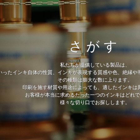
さがす
私たちが提供している製品は、
いったインキ自体の性質、インキが表現する質感や色、絶縁や
その種類は膨大な数に上ります。
印刷を施す材質や用途によっても、適したインキは
お客様が本当に求めるたった一つのインキはどれで
様々な切り口でお探しします。