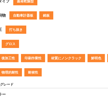
タイプ
蒸発乾燥型
刷物
自動車計器板
銘板
正
打ち抜き
グロス
後加工性
印刷作業性
材質にノンクラック
鮮明色
物理的耐性
耐候性
グレード
ラー