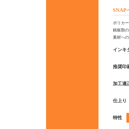
SNAP
ポリカー
銘板類の
素材への
インキ
推奨印
加工適
仕上り
特性