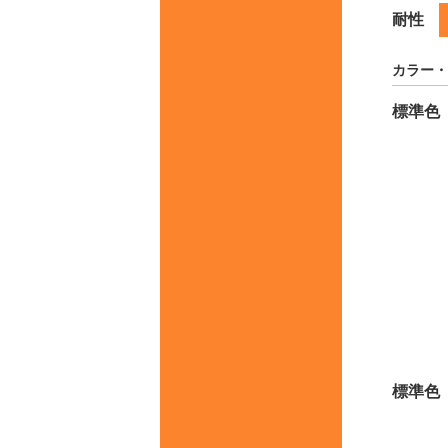
耐性
カラー・
標準色
標準色