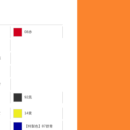
08赤
葱
青
92黒
黄
14黄
【特製色】87群青