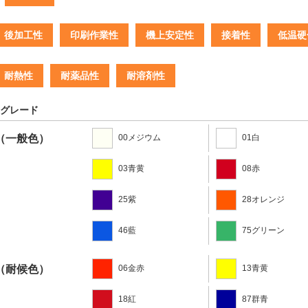
後加工性
印刷作業性
機上安定性
接着性
低温硬
耐熱性
耐薬品性
耐溶剤性
グレード
（一般色）
00メジウム
01白
03青黄
08赤
25紫
28オレンジ
46藍
75グリーン
（耐候色）
06金赤
13青黄
18紅
87群青