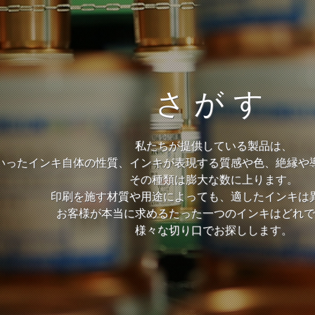
さがす
私たちが提供している製品は、
いったインキ自体の性質、インキが表現する質感や色、絶縁や
その種類は膨大な数に上ります。
印刷を施す材質や用途によっても、適したインキは
お客様が本当に求めるたった一つのインキはどれで
様々な切り口でお探しします。