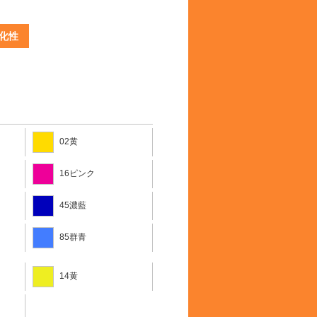
化性
02黄
16ピンク
45濃藍
85群青
14黄