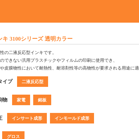
ンキ 3100シリーズ 透明カラー
性の二液反応型インキです。
のできない汎用プラスチックやフィルムの印刷に使用でき、
や皮膜物性において耐熱性、耐溶剤性等の高物性が要求される用途に適
タイプ
二液反応型
刷物
家電
銘板
正
インサート成形
インモールド成形
グロス