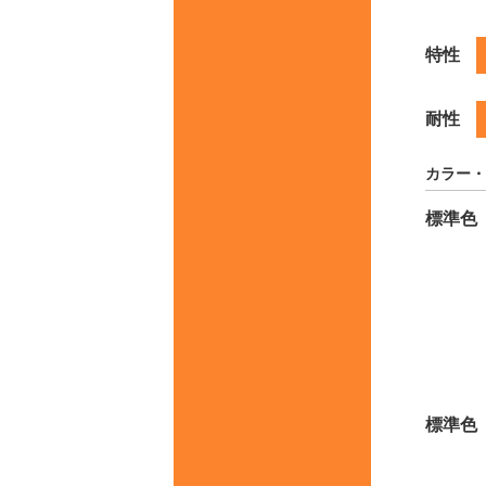
特性
耐性
カラー・
標準色
標準色