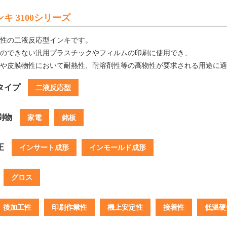
キ 3100シリーズ
性の二液反応型インキです。
のできない汎用プラスチックやフィルムの印刷に使用でき、
や皮膜物性において耐熱性、耐溶剤性等の高物性が要求される用途に適
タイプ
二液反応型
刷物
家電
銘板
正
インサート成形
インモールド成形
グロス
後加工性
印刷作業性
機上安定性
接着性
低温硬