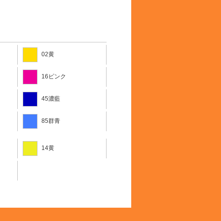
02黄
16ピンク
45濃藍
85群青
14黄