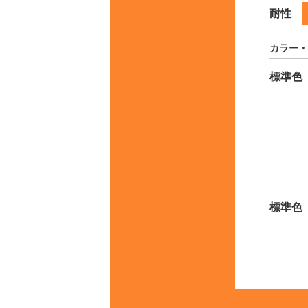
耐性
カラー・
標準色
標準色