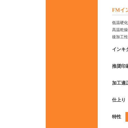
FMイン
低温硬化
高温乾燥
後加工性
インキ
推奨印
加工適
仕上り
特性