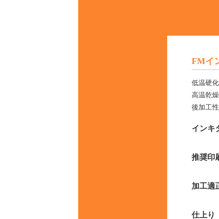
FMイ
低温硬化
高温乾燥
後加工性
インキ
推奨印
加工適
仕上り