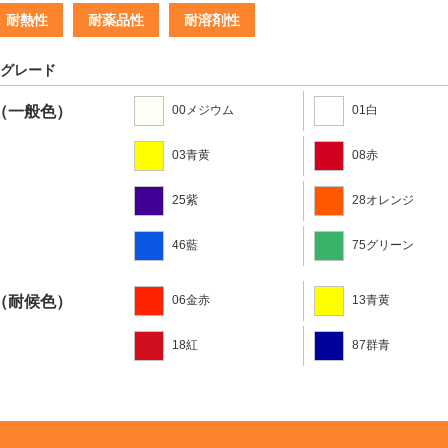
耐熱性
耐薬品性
耐溶剤性
グレード
（一般色）
00メジウム
01白
03青黄
08赤
25紫
28オレンジ
46藍
75グリーン
（耐候色）
06金赤
13青黄
18紅
87群青