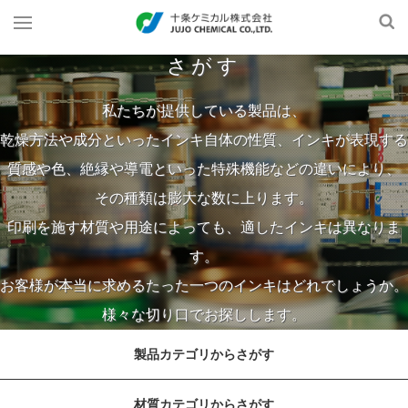
さがす
私たちが提供している製品は、
乾燥方法や成分といったインキ自体の性質、インキが表現する
質感や色、絶縁や導電といった特殊機能などの違いにより、
その種類は膨大な数に上ります。
印刷を施す材質や用途によっても、適したインキは異なりま
す。
お客様が本当に求めるたった一つのインキはどれでしょうか。
様々な切り口でお探しします。
製品カテゴリからさがす
材質カテゴリからさがす