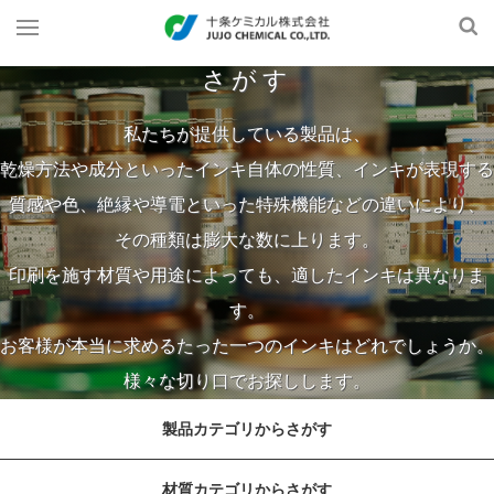
さがす
私たちが提供している製品は、
乾燥方法や成分といったインキ自体の性質、インキが表現する
質感や色、絶縁や導電といった特殊機能などの違いにより、
その種類は膨大な数に上ります。
印刷を施す材質や用途によっても、適したインキは異なりま
す。
お客様が本当に求めるたった一つのインキはどれでしょうか。
様々な切り口でお探しします。
製品カテゴリからさがす
材質カテゴリからさがす