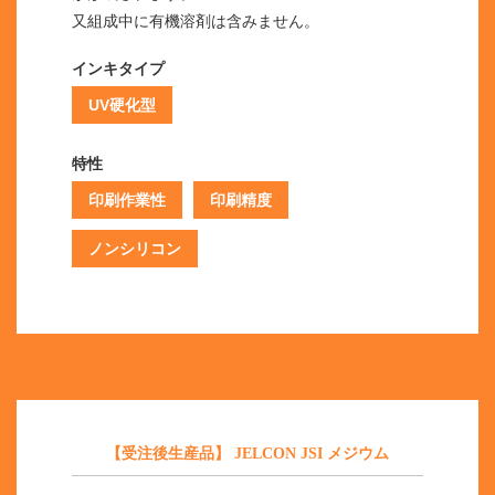
又組成中に有機溶剤は含みません。
インキタイプ
UV硬化型
特性
印刷作業性
印刷精度
ノンシリコン
【受注後生産品】 JELCON JSI メジウム