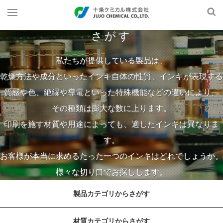
さがす
私たちが提供している製品は、
乾燥方法や成分といったインキ自体の性質、インキが表現する
質感や色、絶縁や導電といった特殊機能などの違いにより、
その種類は膨大な数に上ります。
印刷を施す材質や用途によっても、適したインキは異なりま
す。
お客様が本当に求めるたった一つのインキはどれでしょうか。
様々な切り口でお探しします。
製品カテゴリからさがす
材質カテゴリからさがす