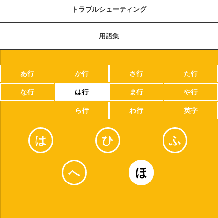
トラブルシューティング
用語集
あ行
か行
さ行
た行
な行
は行
ま行
や行
ら行
わ行
英字
は
ひ
ふ
へ
ほ