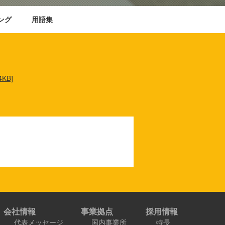
ング
用語集
KB]
会社情報
事業拠点
採用情報
代表メッセージ
国内事業所
特長