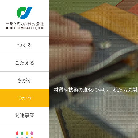
つくる
こたえる
さがす
材質や技術の進化に伴い、私たちの製
つかう
関連事業