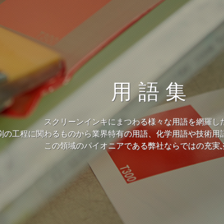
用語集
スクリーンインキにまつわる様々な用語を網羅し
刷の工程に関わるものから業界特有の用語、化学用語や技術用
この領域のパイオニアである弊社ならではの充実