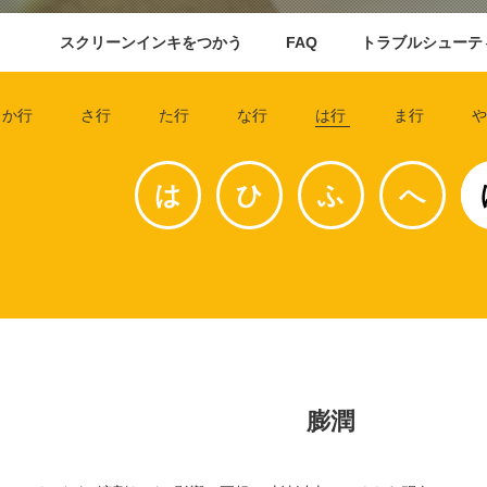
スクリーンインキをつかう
FAQ
トラブルシューテ
か行
さ行
た行
な行
は行
ま行
や
は
ひ
ふ
へ
膨潤