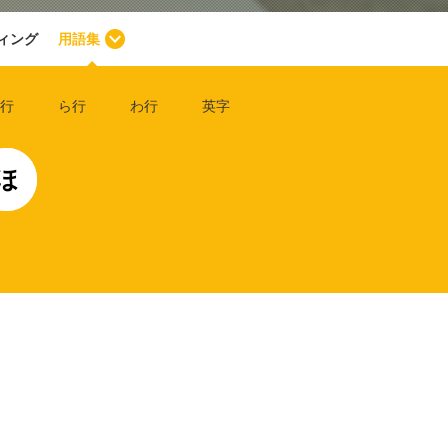
ィング
用語集
行
ら行
わ行
英字
ほ