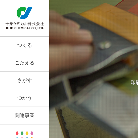
つくる
こたえる
さがす
印
つかう
関連事業