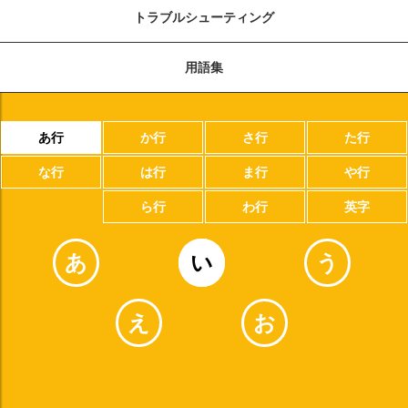
トラブルシューティング
用語集
あ行
か行
さ行
た行
な行
は行
ま行
や行
ら行
わ行
英字
あ
い
う
え
お