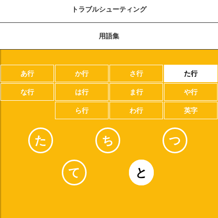
トラブルシューティング
用語集
あ行
か行
さ行
た行
な行
は行
ま行
や行
ら行
わ行
英字
た
ち
つ
て
と