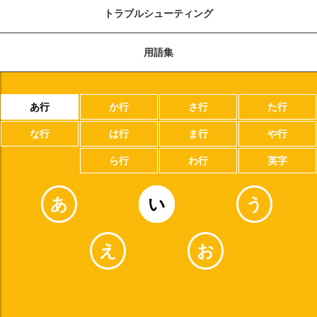
トラブルシューティング
用語集
あ行
か行
さ行
た行
な行
は行
ま行
や行
ら行
わ行
英字
あ
い
う
え
お