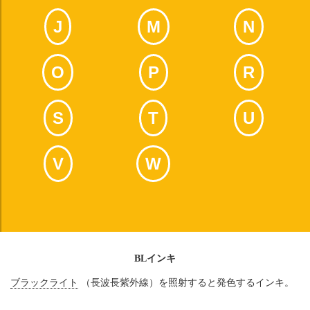
J
M
N
O
P
R
S
T
U
V
W
BLインキ
ブラックライト
（長波長紫外線）を照射すると発色するインキ。